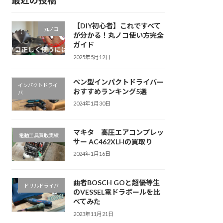
【DIY初心者】これですべて
丸ノコ
が分かる！丸ノコ使い方完全
ガイド
2025年5月12日
ペン型インパクトドライバー
インパクトドライ
おすすめランキング5選
バ
2024年1月30日
マキタ 高圧エアコンプレッ
電動工具買取実績
サー AC462XLHの買取り
2024年1月16日
曲者BOSCH GOと超優等生
ドリルドライバ
のVESSEL電ドラボールを比
べてみた
2023年11月21日