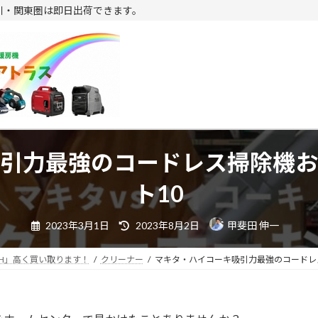
川・関東圏は即日出荷できます。
吸引力最強のコードレス掃除機お
ト10
最
2023年3月1日
2023年8月2日
甲斐田 伸一
終
更
新
日
H」高く買い取ります！
クリーナー
マキタ・ハイコーキ吸引力最強のコードレ
時
: