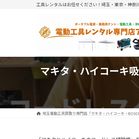
コ
ナ
工具レンタルはお任せください！埼玉・東京・神奈
ン
ビ
テ
ゲ
ン
ー
ツ
シ
へ
ョ
ス
ン
キ
に
ッ
移
マキタ・ハイコーキ
プ
動
埼玉電動工具買取り専門店「マキタ・ハイコーキ・BOSC