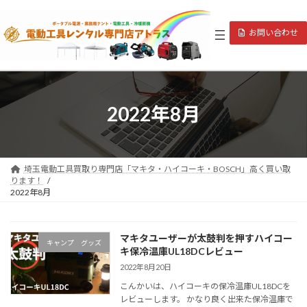
コ
ナ
ン
ビ
お問い合わせ
テ
ゲ
ン
ー
ツ
シ
へ
ョ
ス
ン
キ
に
2022年8月
ッ
移
プ
動
埼玉電動工具買取り専門店「マキタ・ハイコーキ・BOSCH」高く買い取
ります！
2022年8月
マキタユーザーが太鼓判を押すハイコー
キャンプ グッズ
キ保冷温庫UL18DCレビュー
2022年8月20日
こんかいは、ハイコーキの保冷温庫UL18DCを
レビューします。 かなり良く出来た保冷温庫で