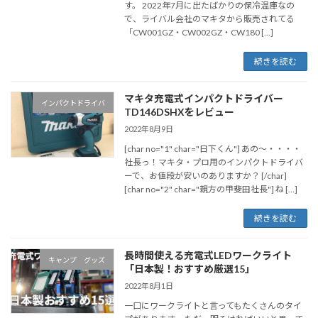
す。 2022年7月に出たばかりの保冷温庫なの
で、ライバル会社のマキタから販売されてる
「CW001GZ・CW002GZ・CW180 […]
続きを読む
マキタ充電式インパクトドライバー
インパクトドライバ
TD146DSHXをレビュー
2022年8月9日
[char no="1" char="日下くん"] あの～・・・・
社長っ！マキタ・プロ用のインパクトドライバ
ーで、お値段が安いのありますか？ [/char]
[char no="2" char="親方の甲斐田社長"] ね […]
続きを読む
長時間使える充電式LEDワークライト
キャンプ グッズ
「日本製！おすすめ厳選15」
2022年8月1日
一口にワークライトと言ってもたくさんのタイ