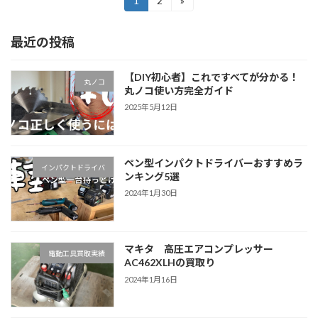
投
1
2
»
固
固
定
定
稿
ペ
ペ
最近の投稿
ー
ー
の
ジ
ジ
ペ
【DIY初心者】これですべてが分かる！
丸ノコ
丸ノコ使い方完全ガイド
ー
2025年5月12日
ジ
送
ペン型インパクトドライバーおすすめラ
り
インパクトドライバ
ンキング5選
2024年1月30日
マキタ 高圧エアコンプレッサー
電動工具買取実績
AC462XLHの買取り
2024年1月16日