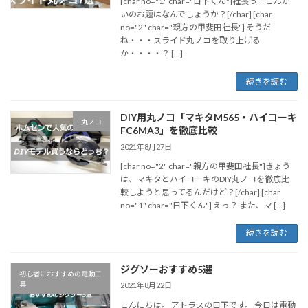
[char no="1" char="日下くん"]社長っ！こんか
いのお題はなんでしょうか？[/char] [char
no="2" char="親方の甲斐田社長"] そうだ
ね・・・スライド丸ノコを取り上げる
か・・・・？ […]
続きを読む
DIY用丸ノコ「マキタM565・ハイコーキ
丸ノコ
FC6MA3」を徹底比較
2021年8月27日
[char no="2" char="親方の甲斐田社長"]きょう
は、マキタとハイコーキのDIY丸ノコを徹底比
較しようと思ってるんだけど？[/char] [char
no="1" char="日下くん"] えっ？ また、マ […]
続きを読む
ジグソーおすすめ5選
初心者におすすめの電動工
具
2021年8月22日
こんにちは。 アトラスの日下です。 今日は電動