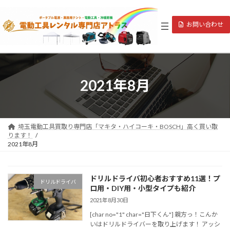
コ
ナ
ン
ビ
お問い合わせ
テ
ゲ
ン
ー
ツ
シ
へ
ョ
ス
ン
キ
に
2021年8月
ッ
移
プ
動
埼玉電動工具買取り専門店「マキタ・ハイコーキ・BOSCH」高く買い取
ります！
2021年8月
ドリルドライバ初心者おすすめ11選！プ
ドリルドライバ
ロ用・DIY用・小型タイプも紹介
2021年8月30日
[char no="1" char="日下くん"] 親方っ！こんか
いはドリルドライバーを取り上げます！ アッシ