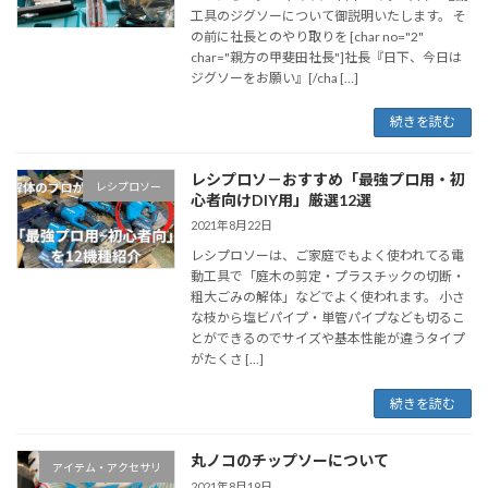
工具のジグソーについて御説明いたします。 そ
の前に社長とのやり取りを [char no="2"
char="親方の甲斐田社長"]社長『日下、今日は
ジグソーをお願い』[/cha […]
続きを読む
レシプロソ－おすすめ「最強プロ用・初
レシプロソー
心者向けDIY用」厳選12選
2021年8月22日
レシプロソーは、ご家庭でもよく使われてる電
動工具で「庭木の剪定・プラスチックの切断・
粗大ごみの解体」などでよく使われます。 小さ
な枝から塩ビパイプ・単管パイプなども切るこ
とができるのでサイズや基本性能が違うタイプ
がたくさ […]
続きを読む
丸ノコのチップソーについて
アイテム・アクセサリ
2021年8月19日