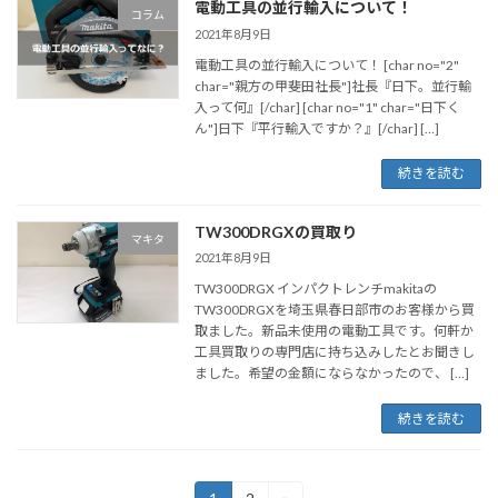
電動工具の並行輸入について！
コラム
2021年8月9日
電動工具の並行輸入について！ [char no="2"
char="親方の甲斐田社長"]社長『日下。並行輸
入って何』[/char] [char no="1" char="日下く
ん"]日下『平行輸入ですか？』[/char] […]
続きを読む
TW300DRGXの買取り
マキタ
2021年8月9日
TW300DRGX インパクトレンチmakitaの
TW300DRGXを埼玉県春日部市のお客様から買
取ました。新品未使用の電動工具です。何軒か
工具買取りの専門店に持ち込みしたとお聞きし
ました。希望の金額にならなかったので、 […]
続きを読む