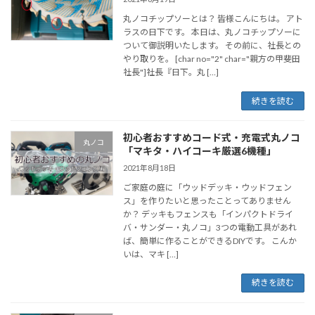
丸ノコチップソーとは？ 皆様こんにちは。 アト
ラスの日下です。 本日は、丸ノコチップソーに
ついて御説明いたします。 その前に、社長との
やり取りを。 [char no="2" char="親方の甲斐田
社長"]社長『日下。丸 […]
続きを読む
初心者おすすめコード式・充電式丸ノコ
丸ノコ
「マキタ・ハイコーキ厳選6機種」
2021年8月18日
ご家庭の庭に「ウッドデッキ・ウッドフェン
ス」を作りたいと思ったことってありません
か？ デッキもフェンスも「インパクトドライ
バ・サンダー・丸ノコ」3つの電動工具があれ
ば、簡単に作ることができるDIYです。 こんか
いは、マキ […]
続きを読む