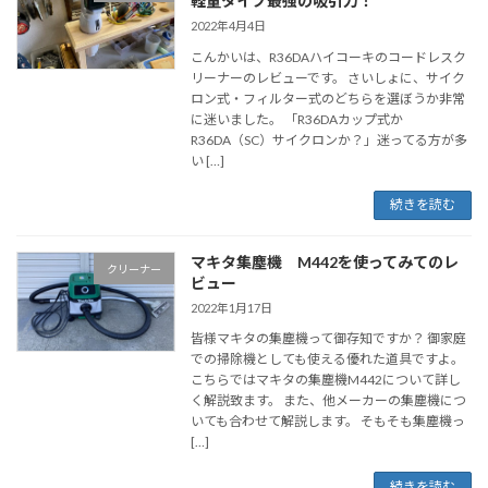
軽量タイプ最強の吸引力！
2022年4月4日
こんかいは、R36DAハイコーキのコードレスク
リーナーのレビューです。 さいしょに、サイク
ロン式・フィルター式のどちらを選ぼうか非常
に迷いました。 「R36DAカップ式か
R36DA（SC）サイクロンか？」迷ってる方が多
い […]
続きを読む
マキタ集塵機 M442を使ってみてのレ
クリーナー
ビュー
2022年1月17日
皆様マキタの集塵機って御存知ですか？ 御家庭
での掃除機としても使える優れた道具ですよ。
こちらではマキタの集塵機M442について詳し
く解説致ます。 また、他メーカーの集塵機につ
いても合わせて解説します。 そもそも集塵機っ
[…]
続きを読む