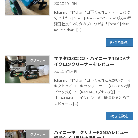
2022年10月5日
[char no="1" char="日下くん"]こ・・・これは
何ですか？[/char] [char no="2" char="親方の甲
斐田社長"]マキタのブロワだよ！[/char] [char
no="1" char= […]
続きを読む
マキタCL002GZ・ハイコーキR36DAサ
クリーナー
イクロンクリーナーをレビュー
2022年5月24日
[char no="1" char="日下くん"] こんかいは、マ
キタとハイコーキのクリーナー 【CL002GZ(紙
パック式)】・【R36DA(カプセル式)】＋
【R36DA(SC)サイクロン】の3機種をまとめて
レビューし […]
続きを読む
ハイコーキ クリナーR36DAレビュー
クリーナー