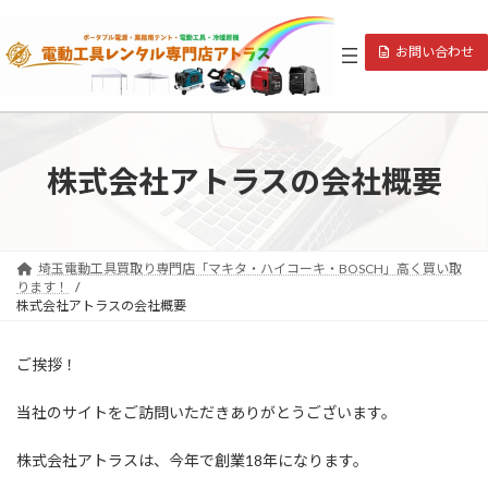
コ
ナ
ン
ビ
お問い合わせ
テ
ゲ
ン
ー
ツ
シ
へ
ョ
ス
ン
キ
に
株式会社アトラスの会社概要
ッ
移
プ
動
埼玉電動工具買取り専門店「マキタ・ハイコーキ・BOSCH」高く買い取
ります！
株式会社アトラスの会社概要
ご挨拶！
当社のサイトをご訪問いただきありがとうございます。
株式会社アトラスは、今年で創業18年になります。