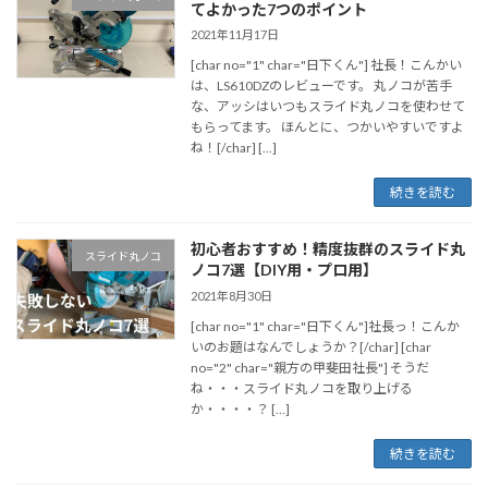
てよかった7つのポイント
2021年11月17日
[char no="1" char="日下くん"] 社長！こんかい
は、LS610DZのレビューです。 丸ノコが苦手
な、アッシはいつもスライド丸ノコを使わせて
もらってます。 ほんとに、つかいやすいですよ
ね！[/char] […]
続きを読む
初心者おすすめ！精度抜群のスライド丸
スライド丸ノコ
ノコ7選【DIY用・プロ用】
2021年8月30日
[char no="1" char="日下くん"]社長っ！こんか
いのお題はなんでしょうか？[/char] [char
no="2" char="親方の甲斐田社長"] そうだ
ね・・・スライド丸ノコを取り上げる
か・・・・？ […]
続きを読む