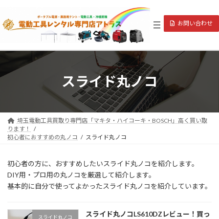
コ
ナ
ン
ビ
お問い合わせ
テ
ゲ
ン
ー
ツ
シ
へ
ョ
ス
ン
キ
に
スライド丸ノコ
ッ
移
プ
動
埼玉電動工具買取り専門店「マキタ・ハイコーキ・BOSCH」高く買い取
ります！
初心者におすすめの丸ノコ
スライド丸ノコ
初心者の方に、おすすめしたいスライド丸ノコを紹介します。
DIY用・プロ用の丸ノコを厳選して紹介します。
基本的に自分で使ってよかったスライド丸ノコを紹介しています。
スライド丸ノコLS610DZレビュー！買っ
スライド丸ノコ