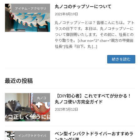
丸ノコのチップソーについて
アイテム・アクセサリ
2021年8月19日
丸ノコチップソーとは？ 皆様こんにちは。 アト
ラスの日下です。 本日は、丸ノコチップソーに
ついて御説明いたします。 その前に、社長との
やり取りを。 [char no="2" char="親方の甲斐田
社長"]社長『日下。丸 […]
続きを読む
最近の投稿
【DIY初心者】これですべてが分かる！
丸ノコ
丸ノコ使い方完全ガイド
2025年5月12日
ペン型インパクトドライバーおすすめラ
インパクトドライバ
ンキング5選