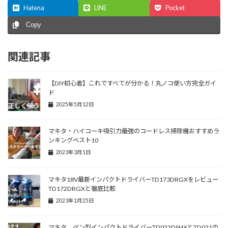
Hatena
LINE
Pocket
Copy
関連記事
【DIY初心者】これですべてが分かる！丸ノコ使い方完全ガイ
ド
2025年5月12日
マキタ・ハイコーキ吸引力最強のコードレス掃除機おすすめラ
ンキングベスト10
2023年3月1日
マキタ18V最新インパクトドライバーTD173DRGXをレビュー
TD172DRGXと徹底比較
2023年1月25日
マキタ ペン型インパクトドライバーTD022DSHXとTD021の