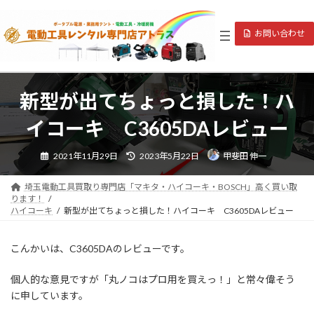
コ
ナ
ン
ビ
お問い合わせ
テ
ゲ
ン
ー
ツ
シ
へ
ョ
ス
ン
新型が出てちょっと損した！ハ
キ
に
ッ
移
イコーキ C3605DAレビュー
プ
動
最
2021年11月29日
2023年5月22日
甲斐田 伸一
終
更
新
日
埼玉電動工具買取り専門店「マキタ・ハイコーキ・BOSCH」高く買い取
時
ります！
:
ハイコーキ
新型が出てちょっと損した！ハイコーキ C3605DAレビュー
こんかいは、C3605DAのレビューです。
個人的な意見ですが「丸ノコはプロ用を買えっ！」と常々偉そう
に申しています。