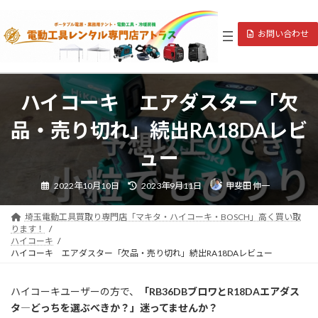
コ
ナ
ン
ビ
お問い合わせ
テ
ゲ
ン
ー
ツ
シ
へ
ョ
ス
ン
ハイコーキ エアダスター「欠
キ
に
ッ
移
品・売り切れ」続出RA18DAレビ
プ
動
ュー
最
2022年10月10日
2023年9月11日
甲斐田 伸一
終
更
新
日
埼玉電動工具買取り専門店「マキタ・ハイコーキ・BOSCH」高く買い取
時
ります！
:
ハイコーキ
ハイコーキ エアダスター「欠品・売り切れ」続出RA18DAレビュー
ハイコーキユーザーの方で、
「RB36DBブロワとR18DAエアダス
タ―どっちを選ぶべきか？」迷ってませんか？