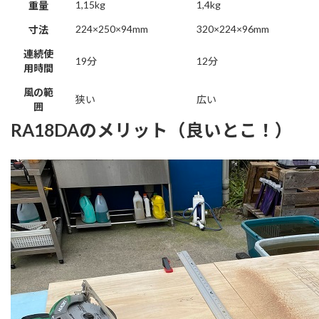
1,15kg
1,4kg
重量
224×250×94mm
320×224×96mm
寸法
連続使
19分
12分
用時間
風の範
狭い
広い
囲
RA18DAのメリット（良いとこ！）