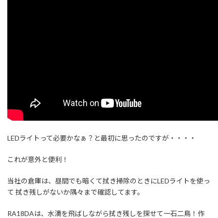
LEDライトって必要かなぁ？と最初に思ったのですが・・・・
これが意外と便利！
当社の倉庫は、昼間でも暗くて拭き掃除のときにLEDライトを使っ
て 拭き残しがないか隅々まで確認してます。
RA18DAは、水滴を飛ばしながら拭き残しを探せて一石二鳥！作