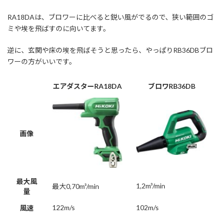
RA18DAは、ブロワーに比べると鋭い風がでるので、狭い範囲のゴ
ミや埃を飛ばすのに向いてます
。
逆に、玄関や床の埃を飛ばそうと思ったら、やっぱりRB36DBブロ
ワーの方がいいです。
エアダスターRA18DA
ブロワRB36DB
画像
最大風
1,2m³/min
最大0,70m³/min
量
122m/s
102m/s
風速