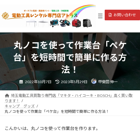
コ
ナ
ン
ビ
お問い合わせ
テ
ゲ
ン
ー
ツ
シ
へ
ョ
ス
ン
丸ノコを使って作業台「ペケ
キ
に
ッ
移
台」を短時間で簡単に作る方
プ
動
法！
最
2022年10月7日
2023年5月29日
甲斐田 伸一
終
更
新
日
埼玉電動工具買取り専門店「マキタ・ハイコーキ・BOSCH」高く買い取
時
ります！
:
キャンプ グッズ
丸ノコを使って作業台「ペケ台」を短時間で簡単に作る方法！
こんかいは、丸ノコを使って作業台を作ります。