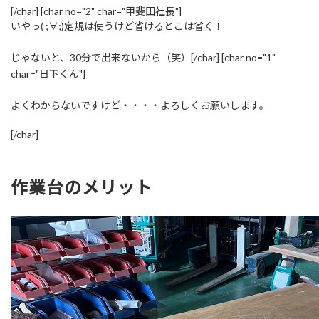
[/char] [char no="2" char="甲斐田社長"]
いやっ( ;∀;)定規は使うけど省けるとこは省く！
じゃないと、30分で出来ないから（笑）[/char] [char no="1"
char="日下くん"]
よくわからないですけど・・・・よろしくお願いします。
[/char]
作業台のメリット