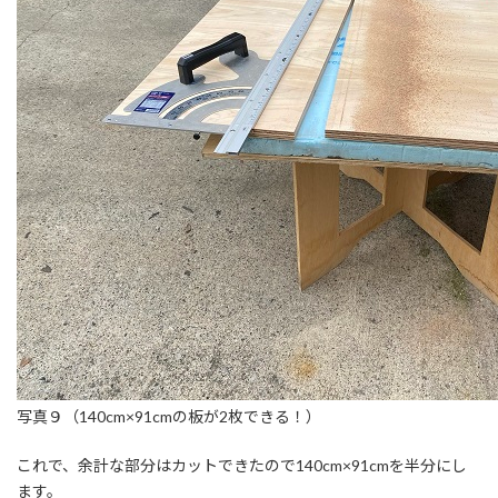
写真９（140cm×91cmの板が2枚できる！）
これで、余計な部分はカットできたので140cm×91cmを半分にし
ます。