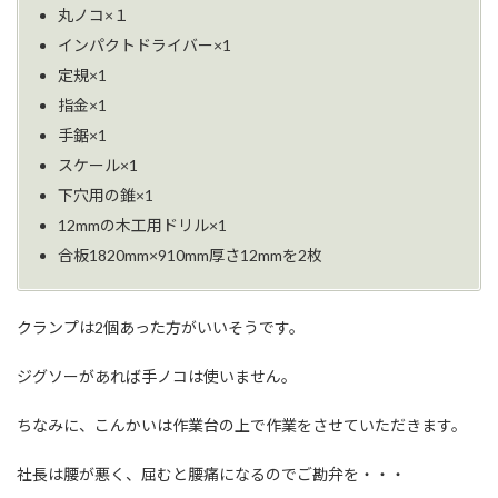
丸ノコ×１
インパクトドライバー×1
定規×1
指金×1
手鋸×1
スケール×1
下穴用の錐×1
12mmの木工用ドリル×1
合板1820mm×910mm厚さ12mmを2枚
クランプは2個あった方がいいそうです。
ジグソーがあれば手ノコは使いません。
ちなみに、こんかいは作業台の上で作業をさせていただきます。
社長は腰が悪く、屈むと腰痛になるのでご勘弁を・・・