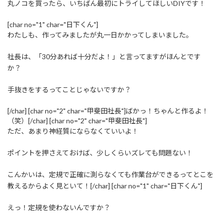
丸ノコを買ったら、いちばん最初にトライしてほしいDIYです！
[char no="1" char="日下くん"]
わたしも、作ってみましたが丸一日かかってしまいました。
社長は、「30分あれば十分だよ！」と言ってますがほんとです
か？
手抜きをするってことじゃないですか？
[/char] [char no="2" char="甲斐田社長"]ばかっ！ちゃんと作るよ！
（笑）[/char] [char no="2" char="甲斐田社長"]
ただ、あまり神経質にならなくていいよ！
ポイントを押さえておけば、少しくらいズレても問題ない！
こんかいは、定規で正確に測らなくても作業台ができるってとこを
教えるからよく見といて！[/char] [char no="1" char="日下くん"]
えっ！定規を使わないんですか？