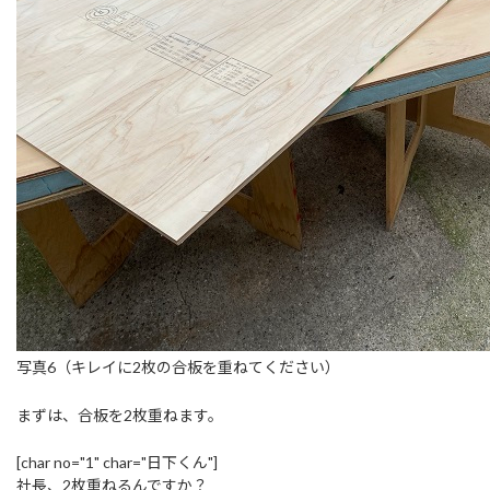
写真6（キレイに2枚の合板を重ねてください）
まずは、合板を2枚重ねます。
[char no="1" char="日下くん"]
社長、2枚重ねるんですか？