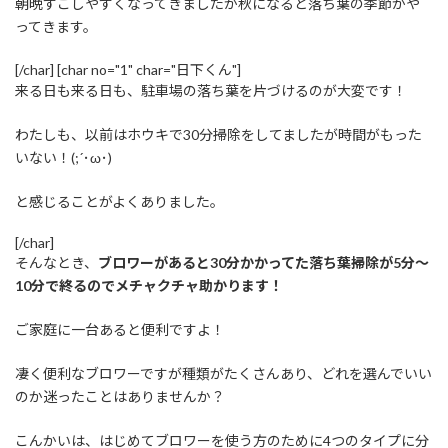
朝晩すごしやすくなってきましたが秋になると落ち葉の季節がや
ってきます。
[/char] [char no="1" char="日下くん"]
来る日も来る日も、駐車場の落ち葉を片づけるのが大変です！
わたしも、以前はホウキで30分掃除をしてましたが時間がもった
いない！(;´･ω･)
と感じることがよくありました。
[/char]
そんなとき、
ブロワーがあると30分かかってた落ち葉掃除が5分～
10分で終るのでメチャクチャ助かります！
ご家庭に一台あると便利ですよ！
凄く便利なブロワーですが種類がたくさんあり、どれを選んでいい
のか迷ったことはありませんか？
こんかいは、はじめてブロワーを使う方のために4つのタイプに分