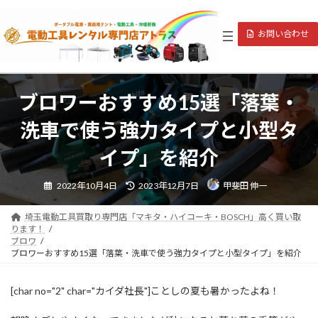
コ
ナ
ン
ビ
お問い合わせ
テ
ゲ
ン
ー
ツ
シ
へ
ョ
ス
ン
ブロワーおすすめ15選「落葉・
キ
に
ッ
移
洗車で使う強力タイプと小型タ
プ
動
イプ」を紹介
最
2022年10月4日
2023年12月7日
甲斐田 伸一
終
更
新
日
埼玉電動工具買取り専門店「マキタ・ハイコーキ・BOSCH」高く買い取
時
ります！
:
ブロワ
ブロワーおすすめ15選「落葉・洗車で使う強力タイプと小型タイプ」を紹介
[char no="2" char="カイダ社長"]ことしの夏も暑かったよね！