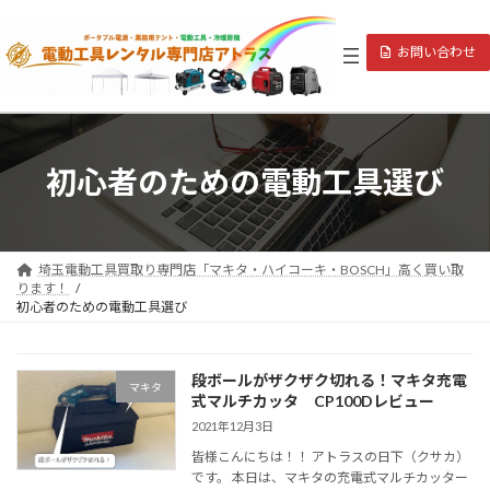
コ
ナ
ン
ビ
お問い合わせ
テ
ゲ
ン
ー
ツ
シ
へ
ョ
ス
ン
キ
に
初心者のための電動工具選び
ッ
移
プ
動
埼玉電動工具買取り専門店「マキタ・ハイコーキ・BOSCH」高く買い取
ります！
初心者のための電動工具選び
段ボールがザクザク切れる！マキタ充電
マキタ
式マルチカッタ CP100Dレビュー
2021年12月3日
皆様こんにちは！！ アトラスの日下（クサカ）
です。 本日は、マキタの充電式マルチカッター