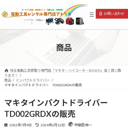
コ
ナ
ン
ビ
お問い合わせ
テ
ゲ
ン
ー
ツ
シ
へ
ョ
ス
ン
キ
に
商品
ッ
移
プ
動
埼玉電動工具買取り専門店「マキタ・ハイコーキ・BOSCH」高く買い取
ります！
商品
インパクトドライバー
マキタインパクトドライバー TD002GRDXの販売
マキタインパクトドライバー
TD002GRDXの販売
最
2022年7月9日
2024年2月12日
甲斐田 伸一