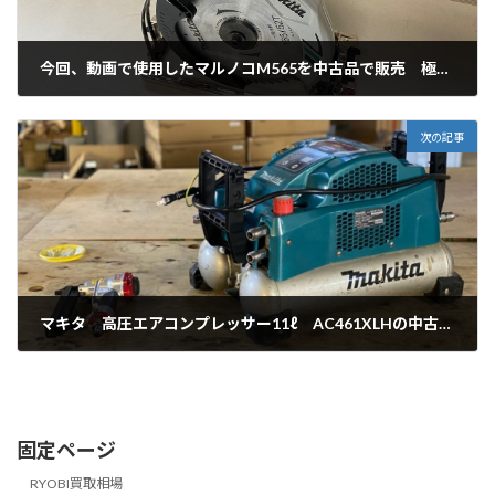
今回、動画で使用したマルノコM565を中古品で販売 極上品ですよ！
2021年9月2日
次の記事
マキタ 高圧エアコンプレッサー11ℓ AC461XLHの中古品販売
2024年1月16日
固定ページ
RYOBI買取相場