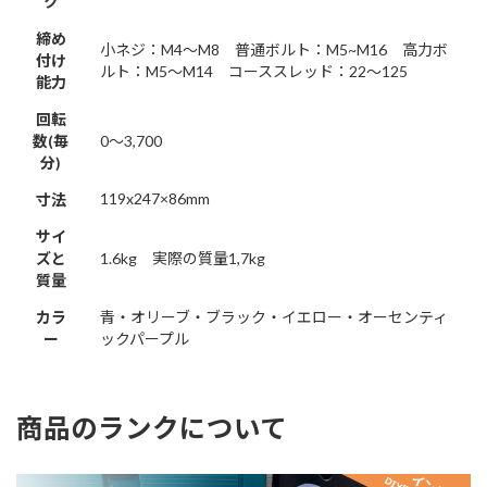
ク
締め
小ネジ：M4～M8
普通ボルト：M5~M16
高力ボ
付け
ルト：M5～M14
コーススレッド：22～125
能力
回転
数(毎
0～3,700
分)
119x247×86mm
寸法
サイ
ズと
1.6kg 実際の質量1,7kg
質量
カラ
青・オリーブ・ブラック・イエロー・オーセンティ
ー
ックパープル
商品のランクについて