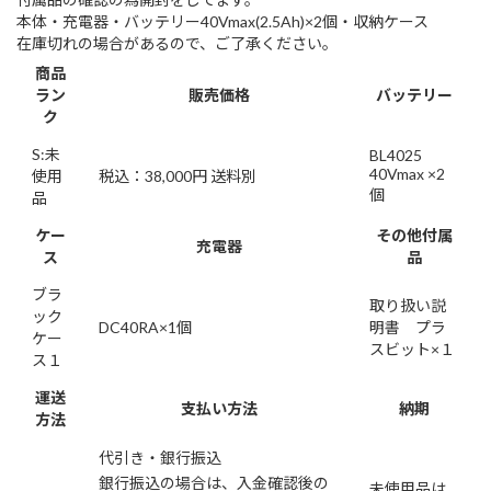
本体・充電器・バッテリー40Vmax(2.5Ah)×2個・収納ケース
在庫切れの場合があるので、ご了承ください。
商品
ラン
販売価格
バッテリー
ク
S:未
BL4025
40Vmax ×2
使用
税込：38,000円 送料別
個
品
ケー
その他付属
充電器
ス
品
ブラ
取り扱い説
ック
DC40RA×1個
明書 プラ
ケー
スビット×１
ス１
運送
支払い方法
納期
方法
代引き・銀行振込
銀行振込の場合は、入金確認後の
未使用品は