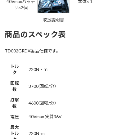
40Vmaxバッテ
本体×１
リ×2個
取扱説明書
商品のスペック表
TD002GRDX製品仕様です。
トル
220N・ｍ
ク
回転
3700(回転/分）
数
打撃
4600(回転/分）
数
電圧
40Vmax 実質36V
最大
トル
220N･m